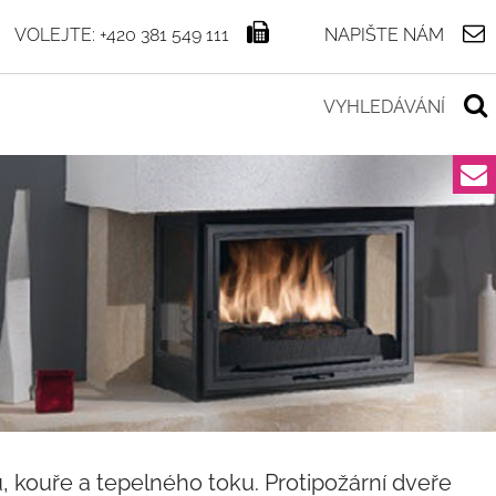
VOLEJTE: +420 381 549 111
NAPIŠTE NÁM
ů, kouře a tepelného toku. Protipožární dveře