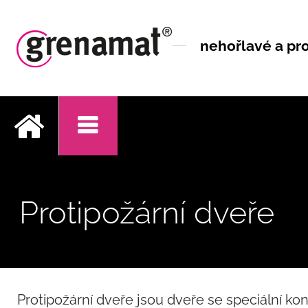
nehořlavé a pro
.
Protipožární dveře
Protipožární dveře jsou dveře se speciální ko