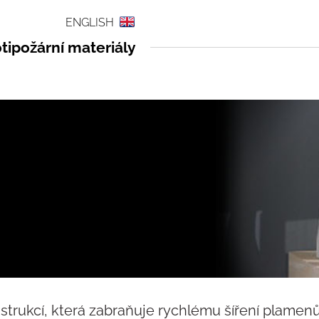
ENGLISH
tipožární materiály
nstrukcí, která zabraňuje rychlému šíření plamen