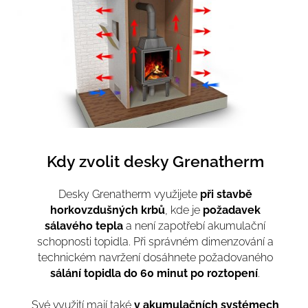
Kdy zvolit desky Grenatherm
Desky Grenatherm využijete
při stavbě
horkovzdušných krbů
, kde je
požadavek
sálavého tepla
a není zapotřebí akumulační
schopnosti topidla. Při správném dimenzování a
technickém navržení dosáhnete požadovaného
sálání topidla do 60 minut po roztopení
.
Své využití mají také
v akumulačních systémech