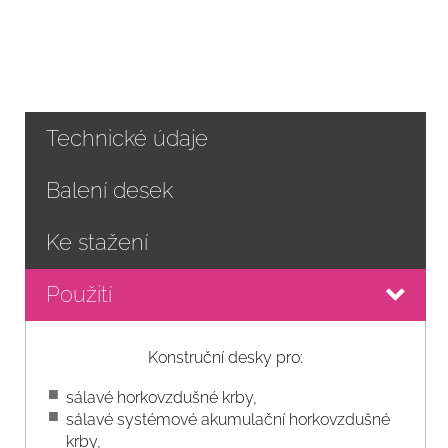
Technické údaje
Balení desek
Ke stažení
Použití
Konstruční desky pro:
sálavé horkovzdušné krby,
sálavé systémové akumulační horkovzdušné
krby,