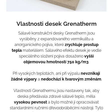
Vlastnosti desek Grenatherm
Sálavé konstrukční desky Grenatherm jsou
vyráběny z expandovaného vermikulitu a
anorganického pojiva, které
zrychluje prostup
tepla
materiálem. Sálavého efektu desek je vedle
speciálního složení pojiva dosaženo
vyšší
objemovou hmotností 750 kg/m3
.
Při vysokých teplotách, ani při výpalu
nevznikají
žádné výpary
a
nedochází k tvarovým změnám
.
Vlastnosti Grenathermu jsou nastaveny tak, aby
deska předávala zdravé sálavé teplo, měla
vysokou pevnost
a bylo možné ji opracovávat
standardními ručními dřevoobráběcími nástroji. Tyto