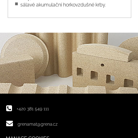
sálavé akumulační horkovzdušné krby.
+420 381 549 111
grenamat@grena.cz