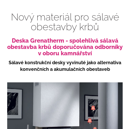
Nový materiál pro sálavé
obestavby krbů
Deska Grenatherm - spolehlivá sálavá
obestavba krbů doporučována odborníky
v oboru kamnářství
Sálavé konstrukční desky vyvinuté jako alternativa
konvenčních a akumulačních obestaveb