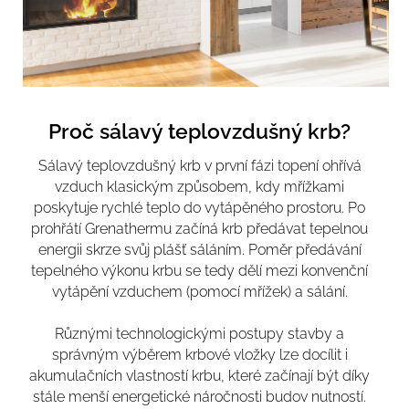
Proč sálavý teplovzdušný krb?
Sálavý teplovzdušný krb v první fázi topení ohřívá
vzduch klasickým způsobem, kdy mřížkami
poskytuje rychlé teplo do vytápěného prostoru. Po
prohřátí Grenathermu začíná krb předávat tepelnou
energii skrze svůj plášť sáláním. Poměr předávání
tepelného výkonu krbu se tedy dělí mezi konvenční
vytápění vzduchem (pomocí mřížek) a sálání.
Různými technologickými postupy stavby a
správným výběrem krbové vložky lze docílit i
akumulačních vlastností krbu, které začínají být díky
stále menší energetické náročnosti budov nutností.