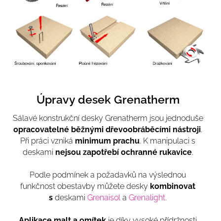
Úpravy desek Grenatherm
Sálavé konstrukční desky Grenatherm jsou jednoduše
opracovatelné běžnými dřevoobráběcími nástroji
.
Při práci vzniká
minimum prachu
. K manipulaci s
deskami
nejsou zapotřebí ochranné rukavice
.
Podle podmínek a požadavků na výslednou
funkčnost obestavby můžete desky
kombinovat
s
deskami
Grenaisol
a
Grenalight.
Aplikace malt a omítek
je díky vysoké přídržnosti