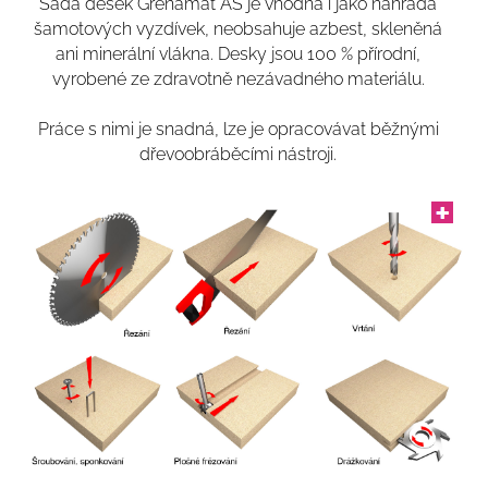
Sada desek Grenamat AS je vhodná i jako náhrada
šamotových vyzdívek, neobsahuje azbest, skleněná
ani minerální vlákna. Desky jsou 100 % přírodní,
vyrobené ze zdravotně nezávadného materiálu.
Práce s nimi je snadná, lze je opracovávat běžnými
dřevoobráběcími nástroji.