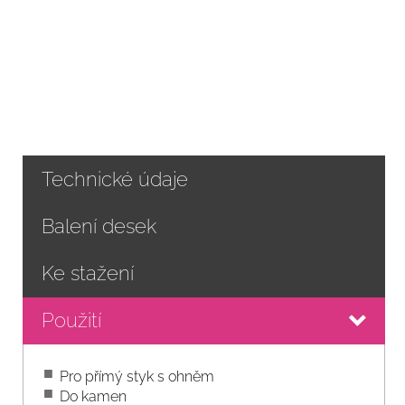
Technické údaje
Balení desek
Ke stažení
Použití
Pro přímý styk s ohněm
Do kamen