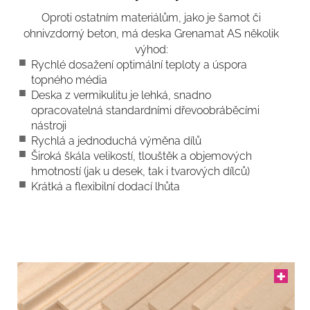
Oproti ostatním materiálům, jako je šamot či
ohnivzdorný beton, má deska Grenamat AS několik
výhod:
Rychlé dosažení optimální teploty a úspora
topného média
Deska z vermikulitu je lehká, snadno
opracovatelná standardními dřevoobráběcími
nástroji
Rychlá a jednoduchá výměna dílů
Široká škála velikostí, tlouštěk a objemových
hmotností (jak u desek, tak i tvarových dílců)
Krátká a flexibilní dodací lhůta