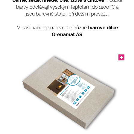
černé, šedé, hnědé, bílé, žluté a cihlové
. Použité
barvy odolávají vysokým teplotám
do 1200 °C a
jsou barevně stálé
i při delším provozu.
V naší nabídce naleznete i různé
tvarové dílce
Grenamat AS
.