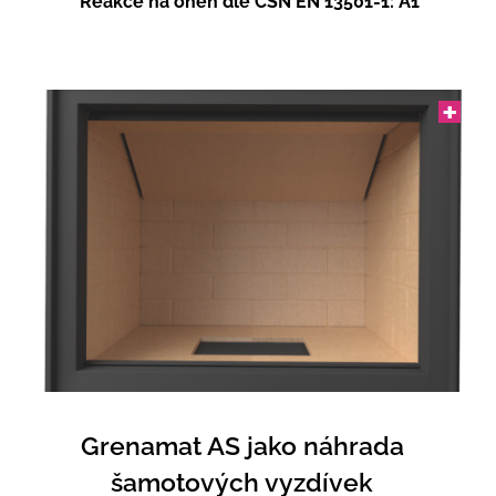
Reakce na oheň dle ČSN EN 13501-1: A1
Grenamat AS jako náhrada
šamotových vyzdívek