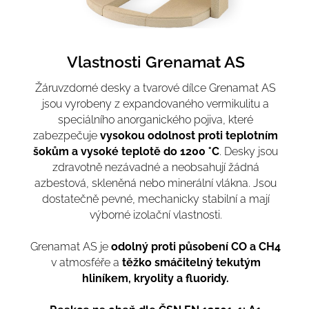
Vlastnosti Grenamat AS
Žáruvzdorné desky a tvarové dílce Grenamat AS
jsou vyrobeny z expandovaného vermikulitu a
speciálního anorganického pojiva, které
zabezpečuje
vysokou odolnost proti teplotním
šokům a vysoké teplotě do 1200 °C
. Desky jsou
zdravotně nezávadné a neobsahují žádná
azbestová, skleněná nebo minerální vlákna. Jsou
dostatečně pevné, mechanicky stabilní a mají
výborné izolační vlastnosti.
Grenamat AS je
odolný proti působení CO a CH4
v atmosféře a
těžko smáčitelný tekutým
hliníkem, kryolity a fluoridy.