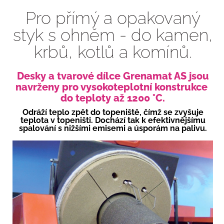
Pro přímý a opakovaný
styk s ohněm - do kamen,
krbů, kotlů a komínů.
Desky a tvarové dílce Grenamat AS jsou
navrženy pro vysokoteplotní konstrukce
do teploty až 1200 °C.
Odráží teplo zpět do topeniště, čímž se zvyšuje
teplota v topeništi. Dochází tak k efektivnějšímu
spalování s nižšími emisemi a úsporám na palivu.