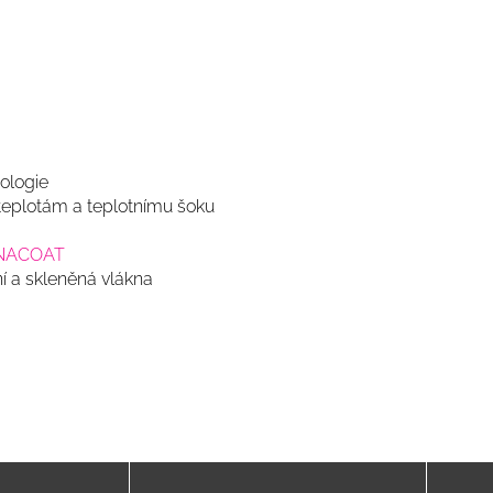
nologie
teplotám a teplotnímu šoku
NACOAT
í a skleněná vlákna