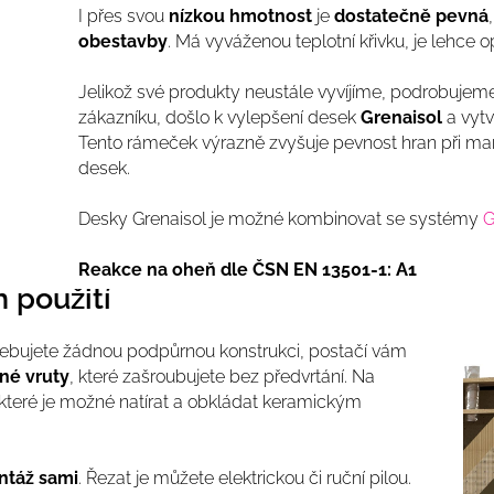
I přes svou
nízkou hmotnost
je
dostatečně pevná
obestavby
. Má vyváženou teplotní křivku, je lehce
Jelikož své produkty neustále vyvíjíme, podrobuje
zákazníku, došlo k vylepšení desek
Grenaisol
a vyt
Tento rámeček výrazně zvyšuje pevnost hran při ma
desek.
Desky Grenaisol je možné kombinovat se systémy
Reakce na oheň dle ČSN EN 13501-1: A1
h použití
bujete žádnou podpůrnou konstrukci, postačí vám
né vruty
, které zašroubujete bez předvrtání. Na
 které je možné natírat a obkládat keramickým
ntáž sami
. Řezat je můžete elektrickou či ruční pilou.