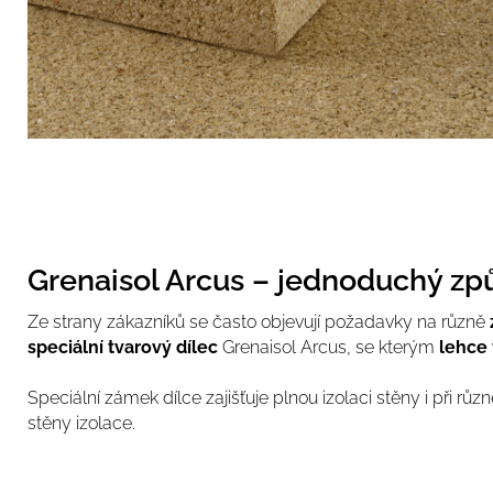
Grenaisol Arcus – jednoduchý zp
Ze strany zákazníků se často objevují požadavky na různě
speciální tvarový dílec
Grenaisol Arcus, se kterým
l
ehce 
Speciální zámek dílce zajišťuje plnou izolaci stěny i při r
stěny izolace.