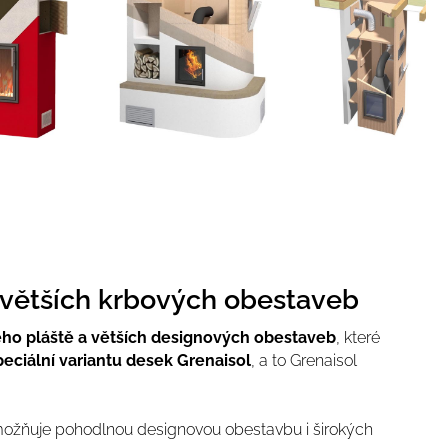
í větších krbových obestaveb
vého pláště a větších designových obestaveb
, které
peciální variantu desek Grenaisol
, a to Grenaisol
ožňuje pohodlnou designovou obestavbu i širokých