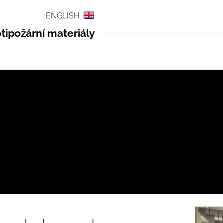
ENGLISH
tipožární materiály