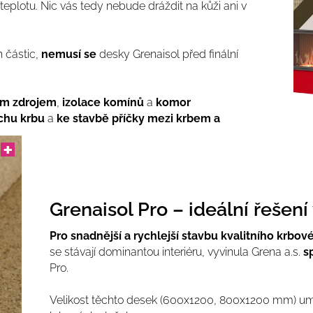
 teplotu. Nic vás tedy nebude dráždit na kůži ani v
 částic,
nemusí se
desky Grenaisol před finální
ým zdrojem
,
izolace komínů
a
komor
chu krbu
a
ke stavbě příčky mezi krbem a
Grenaisol Pro – ideální řešen
Pro snadnější a rychlejší stavbu kvalitního krbo
se stávají dominantou interiéru, vyvinula Grena a.s.
s
Pro.
Velikost těchto desek (600x1200, 800x1200 mm) um