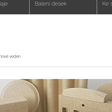
aje
Balení desek
Ke 
ynové veden