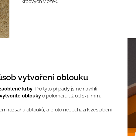
krbových vložek.
ůsob vytvoření oblouku
zaoblené krby
. Pro tyto případy jsme navrhli
vytvoříte oblouky
o poloměru už od 175 mm.
ůzném rozsahu oblouků, a proto nedochází k zeslabení