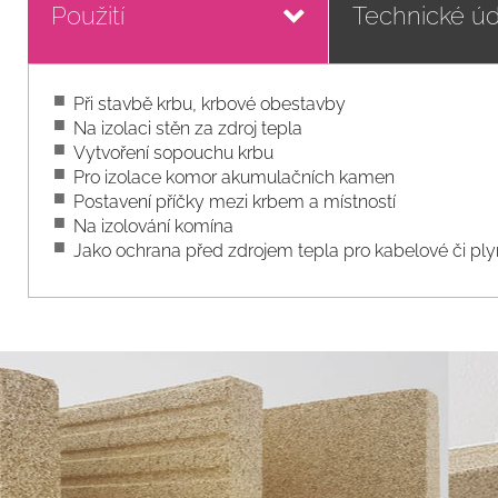
Použití
Technické úd
Při stavbě krbu, krbové obestavby
Na izolaci stěn za zdroj tepla
Vytvoření sopouchu krbu
Pro izolace komor akumulačních kamen
Postavení příčky mezi krbem a místností
Na izolování komína
Jako ochrana před zdrojem tepla pro kabelové či pl