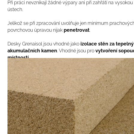
Při práci nevznikají žádné výpary ani při zahřátí na vysokou
ústech.
Jelikož se při zpracování uvolňuje jen minimum prachových
povrchovou úpravou nijak
penetrovat
.
Desky Grenaisol jsou vhodné jako
izolace stěn za tepeln
akumulačních kamen
. Vhodné jsou pro
vy
tvoření sopou
místností
.