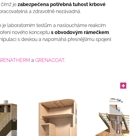
, čímž je
zabezpečena potřebná tuhost krbové
 opracovatelná a zdravotně nezávadná.
me je laboratorním testům a nasloucháme reakcím
voření nového konceptu
s obvodovým rámečkem
.
nipulaci s deskou a napomáhá přesnějšímu spojení
GRENATHERM
a
GRENACOAT
.