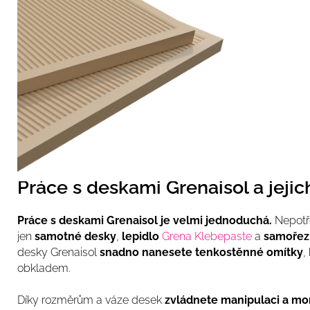
Práce s deskami Grenaisol a jejic
Práce s deskami Grenaisol je velmi jednoduchá.
Nepotře
jen
samotné desky
,
lepidlo
Grena Klebepaste
a
samořez
desky Grenaisol
snadno nanesete tenkostěnné omítky
,
obkladem.
Díky rozměrům a váze desek
zvládnete manipulaci a mo