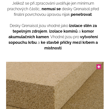
Jelikož se při zpracování uvolňuje jen minimum
prachových částic,
nemusí se
desky Grenaisol před
finální povrchovou úpravou nijak
penetrovat
.
Desky Grenaisol jsou vhodné jako
izolace stěn za
tepelným zdrojem
,
izolace komínů
a
komor
akumulačních kamen
. Vhodné jsou pro
vy
tvoření
sopouchu krbu
a
ke stavbě příčky mezi krbem a
místností
.