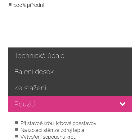
100% přírodní
Technické údaje
Balení desek
Ke stažení
Použití
Při stavbě krbu, krbové obestavby
Na izolaci stěn za zdroj tepla
Vytvoření sopouchu krbu