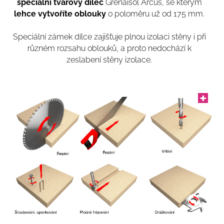
speciální tvarový dílec
Grenaisol Arcus, se kterým
l
ehce vytvoříte oblouky
o poloměru už od 175 mm.
Speciální zámek dílce zajišťuje plnou izolaci stěny i při
různém rozsahu oblouků, a proto nedochází k
zeslabení stěny izolace.