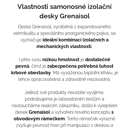
Vlastnosti samonosné izolační
desky Grenaisol
Deska Grenaisol, vyráběná z expandovaného
vermikulitu a speciálního anorganického pojiva, se
vyznačuje
ideální kombinací izolačních a
mechanických vlastností
.
I přes svou
nízkou hmotnost
je
dostatečně
pevná
, čímž je
zabezpečena potřebná tuhost
krbové obestavby
. Má vyváženou teplotní křivku, je
lehce opracovatelná a zdravotně nezávadná.
Jelikož své produkty neustále vyvíjíme,
podrobujeme je laboratorním testům a
nasloucháme reakcím zákazníku, došlo k vylepšení
desek
Grenaisol
a vytvoření nového konceptu
s
obvodovým rámečkem
. Tento rámeček výrazně
zvyšuje pevnost hran při manipulaci s deskou a