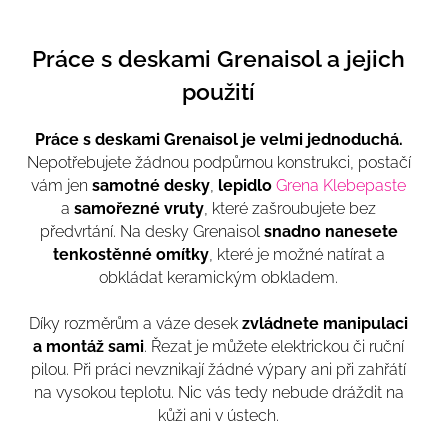
Práce s deskami Grenaisol a jejich
použití
Práce s deskami Grenaisol je velmi jednoduchá.
Nepotřebujete žádnou podpůrnou konstrukci, postačí
vám jen
samotné desky
,
lepidlo
Grena Klebepaste
a
samořezné vruty
, které zašroubujete bez
předvrtání. Na desky Grenaisol
snadno nanesete
tenkostěnné omítky
, které je možné natírat a
obkládat keramickým obkladem.
Díky rozměrům a váze desek
zvládnete manipulaci
a montáž sami
. Řezat je můžete elektrickou či ruční
pilou. Při práci nevznikají žádné výpary ani při zahřátí
na vysokou teplotu. Nic vás tedy nebude dráždit na
kůži ani v ústech.