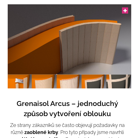
Grenaisol Arcus – jednoduchý
způsob vytvoření oblouku
Ze strany zákazníků se často objevují požadavky na
různě
zaoblené krby
. Pro tyto případy jsme navrhli