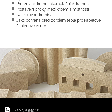
Pro izolace komor akumulačních kamen
Postavení příčky mezi krbem a místností
Na izolování komína
Jako ochrana před zdrojem tepla pro kabelové
či plynové veden
+420 381 549 111