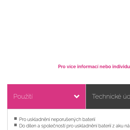
Pro více informací nebo individ
Použití
Technické úd
Pro uskladnění neporušených baterií
Do dílen a společností pro uskladnění baterií z aku ná