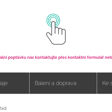
uální poptávku nás kontaktujte přes kontaktní formulář ne
aje
Balení a doprava
Ke 
řadí