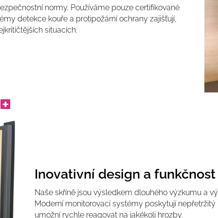
í bezpečnostní normy. Používáme pouze certifikované
my detekce kouře a protipožární ochrany zajišťují,
itičtějších situacích.
Inovativní design a funkčnost
Naše skříně jsou výsledkem dlouhého výzkumu a výv
Moderní monitorovací systémy poskytují nepřetržitý
umožní rychle reagovat na jakékoli hrozby.