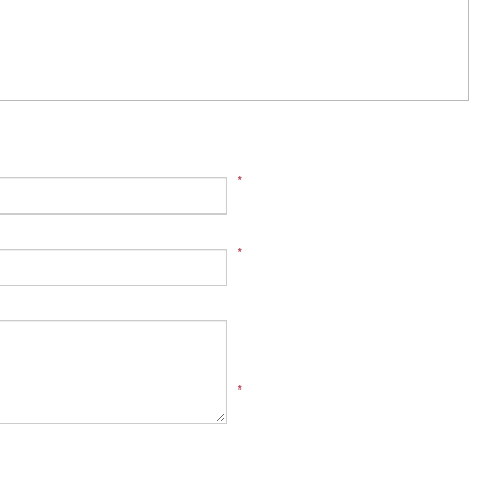
*
*
*