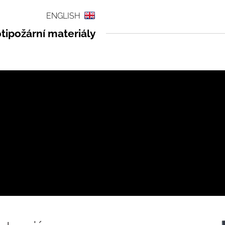
ENGLISH
tipožární materiály