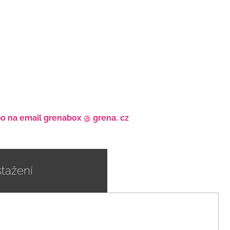
bo na email grenabox @ grena. cz
stažení