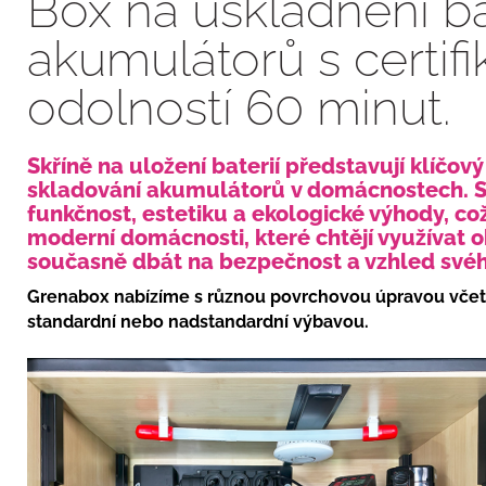
Box na uskladnění bat
akumulátorů s certif
odolností 60 minut.
Skříně na uložení baterií představují klíčov
skladování akumulátorů v domácnostech. Sp
funkčnost, estetiku a ekologické výhody, což
moderní domácnosti, které chtějí využívat o
současně dbát na bezpečnost a vzhled svéh
Grenabox nabízíme s různou povrchovou úpravou včet
standardní nebo nadstandardní výbavou.