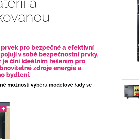
erií a
ikovanou
ý prvek pro bezpečné a efektivní
ojují v sobě bezpečnostní prvky,
 je činí ideálním řešením pro
bnovitelné zdroje energie a
o bydlení.
ně možnosti výběru modelové řady se